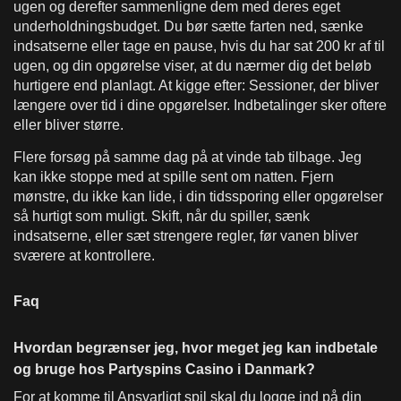
ugen og derefter sammenligne dem med deres eget
underholdningsbudget. Du bør sætte farten ned, sænke
indsatserne eller tage en pause, hvis du har sat 200 kr af til
ugen, og din opgørelse viser, at du nærmer dig det beløb
hurtigere end planlagt. At kigge efter: Sessioner, der bliver
længere over tid i dine opgørelser. Indbetalinger sker oftere
eller bliver større.
Flere forsøg på samme dag på at vinde tab tilbage. Jeg
kan ikke stoppe med at spille sent om natten. Fjern
mønstre, du ikke kan lide, i din tidssporing eller opgørelser
så hurtigt som muligt. Skift, når du spiller, sænk
indsatserne, eller sæt strengere regler, før vanen bliver
sværere at kontrollere.
Faq
Hvordan begrænser jeg, hvor meget jeg kan indbetale
og bruge hos Partyspins Casino i Danmark?
For at komme til Ansvarligt spil skal du logge ind på din