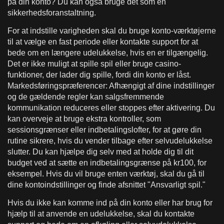
på din konto? Du kan også bruge det som en
sikkerhedsforanstaltning.
For at indstille varigheden skal du bruge konto-værktøjerne
til at vælge en fast periode eller kontakte support for at
bede om en længere udelukkelse, hvis en er tilgængelig.
Det er ikke muligt at spille spil eller bruge casino-
funktioner, der lader dig spille, fordi din konto er låst.
Markedsføringspræferencer: Afhængigt af dine indstillinger
og de gældende regler kan salgsfremmende
kommunikation reduceres eller stoppes efter aktivering. Du
kan overveje at bruge ekstra kontroller, som
sessionsgrænser eller indbetalingslofter, for at gøre din
rutine sikrere, hvis du vender tilbage efter selvudelukkelse
slutter. Du kan hjælpe dig selv med at holde dig til dit
budget ved at sætte en indbetalingsgrænse på kr100, for
eksempel. Hvis du vil bruge enten værktøj, skal du gå til
dine kontoindstillinger og finde afsnittet "Ansvarligt spil."
Hvis du ikke kan komme ind på din konto eller har brug for
hjælp til at anvende en udelukkelse, skal du kontakte