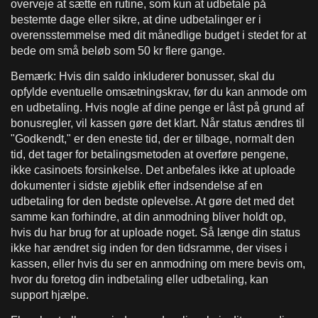
overveje at sætte en rutine, som kun at udbetale på
bestemte dage eller sikre, at dine udbetalinger er i
overensstemmelse med dit månedlige budget i stedet for at
bede om små beløb som 50 kr flere gange.
Bemærk: Hvis din saldo inkluderer bonusser, skal du
opfylde eventuelle omsætningskrav, før du kan anmode om
en udbetaling. Hvis nogle af dine penge er låst på grund af
bonusregler, vil kassen gøre det klart. Når status ændres til
"Godkendt," er den eneste tid, der er tilbage, normalt den
tid, det tager for betalingsmetoden at overføre pengene,
ikke casinoets forsinkelse. Det anbefales ikke at uploade
dokumenter i sidste øjeblik efter indsendelse af en
udbetaling for den bedste oplevelse. At gøre det med det
samme kan forhindre, at din anmodning bliver holdt op,
hvis du har brug for at uploade noget. Så længe din status
ikke har ændret sig inden for den tidsramme, der vises i
kassen, eller hvis du ser en anmodning om mere bevis om,
hvor du foretog din indbetaling eller udbetaling, kan
support hjælpe.