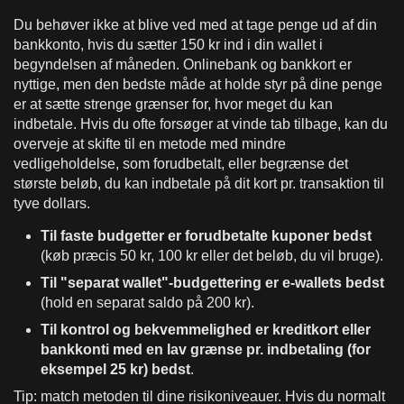
Du behøver ikke at blive ved med at tage penge ud af din
bankkonto, hvis du sætter 150 kr ind i din wallet i
begyndelsen af måneden. Onlinebank og bankkort er
nyttige, men den bedste måde at holde styr på dine penge
er at sætte strenge grænser for, hvor meget du kan
indbetale. Hvis du ofte forsøger at vinde tab tilbage, kan du
overveje at skifte til en metode med mindre
vedligeholdelse, som forudbetalt, eller begrænse det
største beløb, du kan indbetale på dit kort pr. transaktion til
tyve dollars.
Til faste budgetter er forudbetalte kuponer bedst
(køb præcis 50 kr, 100 kr eller det beløb, du vil bruge).
Til "separat wallet"-budgettering er e-wallets bedst
(hold en separat saldo på 200 kr).
Til kontrol og bekvemmelighed er kreditkort eller
bankkonti med en lav grænse pr. indbetaling (for
eksempel 25 kr) bedst
.
Tip: match metoden til dine risikoniveauer. Hvis du normalt