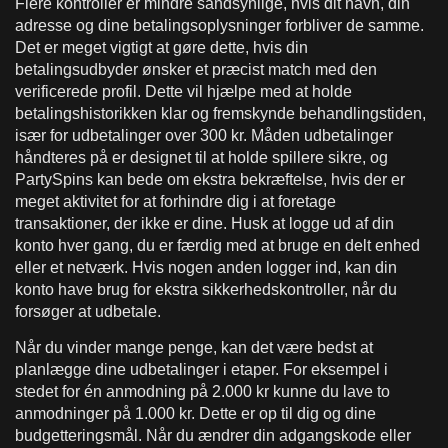
Flere kontroller er mindre sandsynlige, hvis dit navn, din
adresse og dine betalingsoplysninger forbliver de samme.
Det er meget vigtigt at gøre dette, hvis din
betalingsudbyder ønsker et præcist match med den
verificerede profil. Dette vil hjælpe med at holde
betalingshistorikken klar og fremskynde behandlingstiden,
især for udbetalinger over 300 kr. Måden udbetalinger
håndteres på er designet til at holde spillere sikre, og
PartySpins kan bede om ekstra bekræftelse, hvis der er
meget aktivitet for at forhindre dig i at foretage
transaktioner, der ikke er dine. Husk at logge ud af din
konto hver gang, du er færdig med at bruge en delt enhed
eller et netværk. Hvis nogen anden logger ind, kan din
konto have brug for ekstra sikkerhedskontroller, når du
forsøger at udbetale.
Når du vinder mange penge, kan det være bedst at
planlægge dine udbetalinger i etaper. For eksempel i
stedet for én anmodning på 2.000 kr kunne du lave to
anmodninger på 1.000 kr. Dette er op til dig og dine
budgetteringsmål. Når du ændrer din adgangskode eller