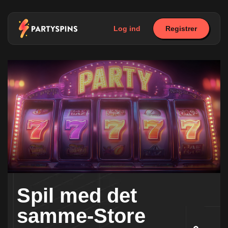
Log ind
Registrer
Spil med det
samme-Store