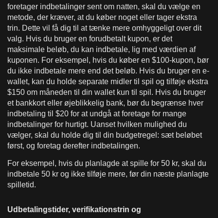
foretager indbetalinger sent om natten, skal du vælge en
metode, der kræver, at du køber noget eller tager ekstra
trin. Dette vil få dig til at tænke mere omhyggeligt over dit
valg. Hvis du bruger en forudbetalt kupon, er det
maksimale beløb, du kan indbetale, lig med værdien af
kuponen. For eksempel, hvis du køber en $100-kupon, bør
du ikke indbetale mere end det beløb. Hvis du bruger en e-
wallet, kan du holde separate midler til spil og tilføje ekstra
$150 om måneden til din wallet kun til spil. Hvis du bruger
et bankkort eller øjeblikkelig bank, bør du begrænse hver
indbetaling til $20 for at undgå at foretage for mange
indbetalinger for hurtigt. Uanset hvilken mulighed du
vælger, skal du holde dig til din budgetregel: sæt beløbet
først, og foretag derefter indbetalingen.
For eksempel, hvis du planlagde at spille for 50 kr, skal du
indbetale 50 kr og ikke tilføje mere, før din næste planlagte
spilletid.
Udbetalingstider, verifikationstrin og