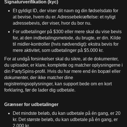
Signaturverifikation (kyc)
Et gyldigt ID, der viser dit navn og din fødselsdato for
at bevise, hvem du er. Adressebekræftelse: et nyligt
adressebevis, der viser, hvor du bor nu.
For udbetalinger på $300 eller mere skal du vise bevis
for, at den indbetalingsmetode, du brugte, er din. Kilde
til midler-kontroller (hvis nødvendigt): ekstra bevis for
mere aktivitet, som udbetalinger på $5.000 kr.
For at undgå forsinkelser skal du sikre, at de dokumenter,
du uploader, er klare, komplette og matcher oplysningerne i
din PartySpins-profil. Hvis du har mere end én bopæl eller
dokumenter, der ikke matcher dine
registreringsoplysninger, kan support bede om en kort
forklaring, før de lader dig udbetale.
Grænser for udbetalinger
Det mindste beløb, du kan udbetale på én gang, er 20
kr. Det største beløb, du kan udbetale på én gang, er
2.000 kr.