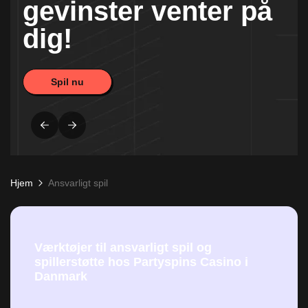
gevinster venter på
dig!
Spil nu
Hjem
Ansvarligt spil
Værktøjer til ansvarligt spil og
spillerstøtte hos Partyspins Casino i
Danmark