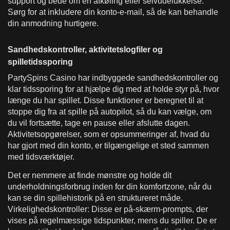
support og bede om en afkøling eller selvudelukkelse.
Sørg for at inkludere din konto-e-mail, så de kan behandle
din anmodning hurtigere.
Sandhedskontroller, aktivitetslogfiler og
spilletidssporing
PartySpins Casino har indbyggede sandhedskontroller og
klar tidssporing for at hjælpe dig med at holde styr på, hvor
længe du har spillet. Disse funktioner er beregnet til at
stoppe dig fra at spille på autopilot, så du kan vælge, om
du vil fortsætte, tage en pause eller afslutte dagen.
Aktivitetsopgørelser, som er opsummeringer af, hvad du
har gjort med din konto, er tilgængelige et sted sammen
med tidsværktøjer.
Det er nemmere at finde mønstre og holde dit
underholdningsforbrug inden for din komfortzone, når du
kan se din spillehistorik på en struktureret måde.
Virkelighedskontroller: Disse er på-skærm-prompts, der
vises på regelmæssige tidspunkter, mens du spiller. De er